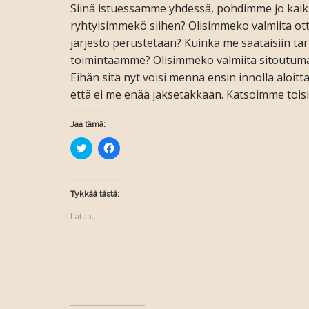
Siinä istuessamme yhdessä, pohdimme jo kaikk
ryhtyisimmekö siihen? Olisimmeko valmiita o
järjestö perustetaan? Kuinka me saataisiin ta
toimintaamme? Olisimmeko valmiita sitoutum
Eihän sitä nyt voisi mennä ensin innolla aloitt
että ei me enää jaksetakkaan. Katsoimme toisi
Jaa tämä:
J
J
a
a
a
a
T
F
w
a
i
c
Tykkää tästä:
t
e
t
b
Lataa...
e
o
r
o
i
k
s
i
s
s
ä
s
(
a
A
(
v
A
a
v
u
a