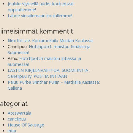
Joulukeräyksellä uudet koulupuvut
oppilaillemme!
Lähde vierailemaan koulullemme!
iimeisimmät kommentit
filmi full izle
:
Kouluruokailu Meidän Koulussa
Canelipuu
:
Hotchpotch maistuu Intiassa ja
Suomessa!
Ashu
:
Hotchpotch maistuu Intiassa ja
Suomessa!
LASTEN KIRJEENVAIHTOA, SUOMI-INTIA -
Canelipuu ry
:
POSTIA INTIAAN
Paluu Purba Shrithar Puriin – Matkalla Aasiassa
:
Galleria
ategoriat
Ateswartala
canelipuu
House Of Sausage
intia