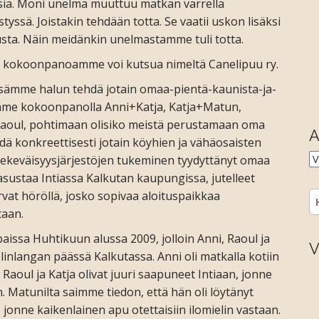
oisia. Moni unelma muuttuu matkan varrella
yssä. Joistakin tehdään totta. Se vaatii uskon lisäksi
musta. Näin meidänkin unelmastamme tuli totta.
n kokoonpanoamme voi kutsua nimeltä Canelipuu ry.
sämme halun tehdä jotain omaa-pientä-kaunista-ja-
imme kokoonpanolla Anni+Katja, Katja+Matun,
Raoul, pohtimaan olisiko meistä perustamaan oma
A
dä konkreettisesti jotain köyhien ja vähäosaisten
A
äntekeväisyysjärjestöjen tukeminen tyydyttänyt omaa
sustaa Intiassa Kalkutan kaupungissa, jutelleet
rvat höröllä, josko sopivaa aloituspaikkaa
H
taan.
issa Huhtikuun alussa 2009, jolloin Anni, Raoul ja
V
linlangan päässä Kalkutassa. Anni oli matkalla kotiin
oul ja Katja olivat juuri saapuneet Intiaan, jonne
n. Matunilta saimme tiedon, että hän oli löytänyt
 jonne kaikenlainen apu otettaisiin ilomielin vastaan.