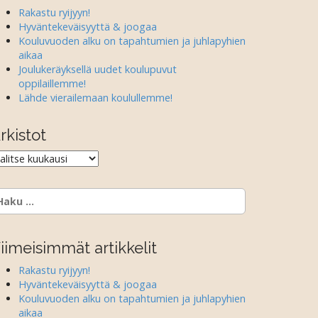
Rakastu ryijyyn!
Hyväntekeväisyyttä & joogaa
Kouluvuoden alku on tapahtumien ja juhlapyhien
aikaa
Joulukeräyksellä uudet koulupuvut
oppilaillemme!
Lähde vierailemaan koulullemme!
rkistot
rkistot
aku:
iimeisimmät artikkelit
Rakastu ryijyyn!
Hyväntekeväisyyttä & joogaa
Kouluvuoden alku on tapahtumien ja juhlapyhien
aikaa