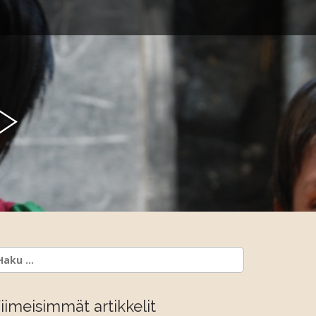
y
aku:
iimeisimmät artikkelit