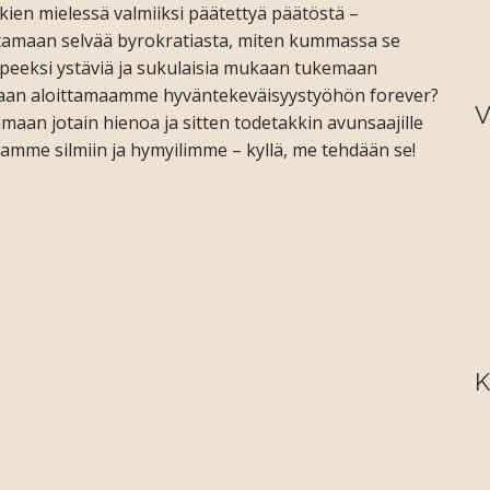
ien mielessä valmiiksi päätettyä päätöstä –
ttamaan selvää byrokratiasta, miten kummassa se
rpeeksi ystäviä ja sukulaisia mukaan tukemaan
aan aloittamaamme hyväntekeväisyystyöhön forever?
V
amaan jotain hienoa ja sitten todetakkin avunsaajille
amme silmiin ja hymyilimme – kyllä, me tehdään se!
K