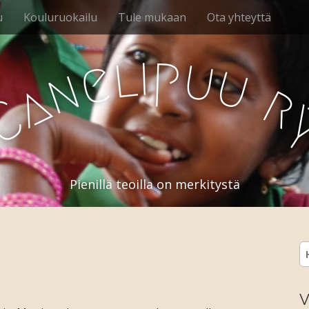
u
Kouluruokailu
Tule mukaan
Ota yhteyttä
i
p
l
u
e
u
n
a
r
C
Pienillä teoilla on merkitystä
H
V