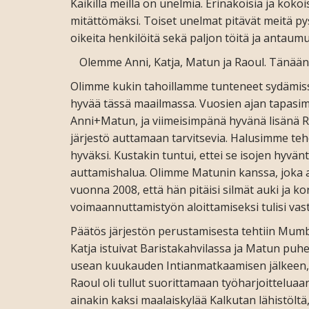
Kaikilla meillä on unelmia. Erinäköisiä ja kok
mitättömäksi. Toiset unelmat pitävät meitä pyst
oikeita henkilöitä sekä paljon töitä ja antau
Olemme Anni, Katja, Matun ja Raoul. Tänää
Olimme kukin tahoillamme tunteneet sydämis
hyvää tässä maailmassa. Vuosien ajan tapas
Anni+Matun, ja viimeisimpänä hyvänä lisänä 
järjestö auttamaan tarvitsevia. Halusimme teh
hyväksi. Kustakin tuntui, ettei se isojen hyv
auttamishalua. Olimme Matunin kanssa, joka a
vuonna 2008, että hän pitäisi silmät auki ja ko
voimaannuttamistyön aloittamiseksi tulisi vas
Päätös järjestön perustamisesta tehtiin Mumba
Katja istuivat Baristakahvilassa ja Matun puhe
usean kuukauden Intianmatkaamisen jälkeen, Ra
Raoul oli tullut suorittamaan työharjoitteluaa
ainakin kaksi maalaiskylää Kalkutan lähistöltä,