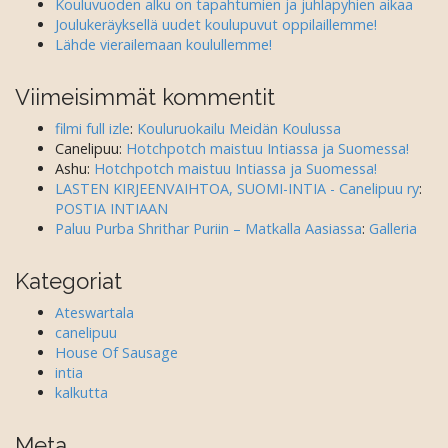
Kouluvuoden alku on tapahtumien ja juhlapyhien aikaa
Joulukeräyksellä uudet koulupuvut oppilaillemme!
Lähde vierailemaan koulullemme!
Viimeisimmät kommentit
filmi full izle
:
Kouluruokailu Meidän Koulussa
Canelipuu
:
Hotchpotch maistuu Intiassa ja Suomessa!
Ashu
:
Hotchpotch maistuu Intiassa ja Suomessa!
LASTEN KIRJEENVAIHTOA, SUOMI-INTIA - Canelipuu ry
:
POSTIA INTIAAN
Paluu Purba Shrithar Puriin – Matkalla Aasiassa
:
Galleria
Kategoriat
Ateswartala
canelipuu
House Of Sausage
intia
kalkutta
Meta