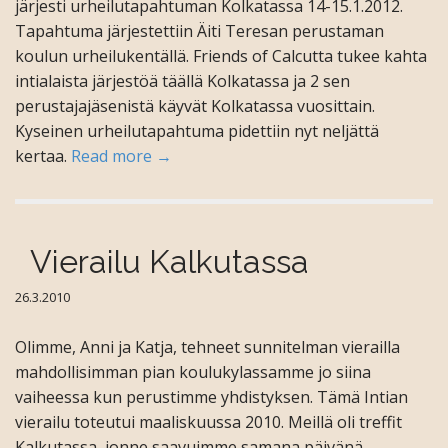
järjesti urheilutapahtuman Kolkatassa 14-15.1.2012.
Tapahtuma järjestettiin Äiti Teresan perustaman
koulun urheilukentällä. Friends of Calcutta tukee kahta
intialaista järjestöä täällä Kolkatassa ja 2 sen
perustajajäsenistä käyvät Kolkatassa vuosittain.
Kyseinen urheilutapahtuma pidettiin nyt neljättä
kertaa.
Read more →
Vierailu Kalkutassa
26.3.2010
Olimme, Anni ja Katja, tehneet sunnitelman vierailla
mahdollisimman pian koulukylassamme jo siina
vaiheessa kun perustimme yhdistyksen. Tämä Intian
vierailu toteutui maaliskuussa 2010. Meillä oli treffit
Kalkutassa, jonne saavuimme samana päivänä,