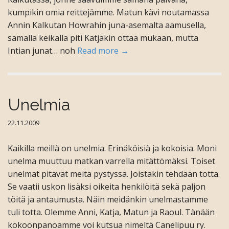
kumpikin omia reittejämme. Matun kävi noutamassa
Annin Kalkutan Howrahin juna-asemalta aamusella,
samalla keikalla piti Katjakin ottaa mukaan, mutta
Intian junat… noh
Read more →
Unelmia
22.11.2009
Kaikilla meillä on unelmia. Erinäköisiä ja kokoisia. Moni
unelma muuttuu matkan varrella mitättömäksi. Toiset
unelmat pitävät meitä pystyssä. Joistakin tehdään totta.
Se vaatii uskon lisäksi oikeita henkilöitä sekä paljon
töitä ja antaumusta. Näin meidänkin unelmastamme
tuli totta. Olemme Anni, Katja, Matun ja Raoul. Tänään
kokoonpanoamme voi kutsua nimeltä Canelipuu ry.