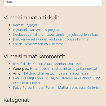
Viimeisimmät artikkelit
Rakastu ryijyyn!
Hyväntekeväisyyttä & joogaa
Kouluvuoden alku on tapahtumien ja juhlapyhien aikaa
Joulukeräyksellä uudet koulupuvut oppilaillemme!
Lähde vierailemaan koulullemme!
Viimeisimmät kommentit
filmi full izle
:
Kouluruokailu Meidän Koulussa
Canelipuu
:
Hotchpotch maistuu Intiassa ja Suomessa!
Ashu
:
Hotchpotch maistuu Intiassa ja Suomessa!
LASTEN KIRJEENVAIHTOA, SUOMI-INTIA - Canelipuu ry
:
POSTIA INTIAAN
Paluu Purba Shrithar Puriin – Matkalla Aasiassa
:
Galleria
Kategoriat