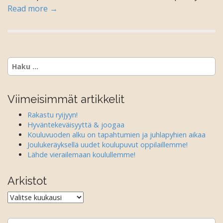
Read more →
Haku:
Viimeisimmät artikkelit
Rakastu ryijyyn!
Hyväntekeväisyyttä & joogaa
Kouluvuoden alku on tapahtumien ja juhlapyhien aikaa
Joulukeräyksellä uudet koulupuvut oppilaillemme!
Lähde vierailemaan koulullemme!
Arkistot
Arkistot
Haku: