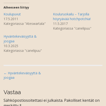
a
v
u
a
t
u
Aiheeseen liittyy
u
t
u
u
Koulupuvut
Kouluruokailu – Tarjolla
u
u
17.5.2011
höyryävää hotchpotchia!
u
u
d
u
Kategoriassa "Ateswartala"
11.5.2017
e
d
Kategoriassa "canelipuu"
s
e
s
s
a
s
Hyväntekeväisyyttä &
i
a
k
i
joogaa
k
k
10.3.2025
u
k
n
u
Kategoriassa "canelipuu"
a
n
s
a
s
s
a
s
)
a
)
P
← Hyväntekeväisyyttä &
joogaa
o
s
t
Vastaa
n
Sähköpostiosoitettasi ei julkaista.
Pakolliset kentät on
a
merkitty
*