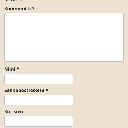
v
Kommentti
*
i
g
a
t
i
o
n
Nimi
*
Sähköpostiosoite
*
Kotisivu