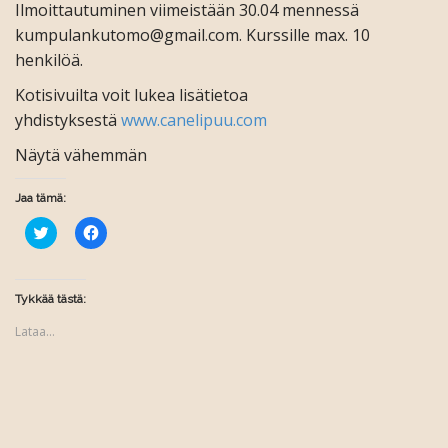
Ilmoittautuminen viimeistään 30.04 mennessä
kumpulankutomo@gmail.com. Kurssille max. 10
henkilöä.
Kotisivuilta voit lukea lisätietoa
yhdistyksestä
www.canelipuu.com
Näytä vähemmän
Jaa tämä:
J
J
a
a
a
a
T
F
w
a
i
c
Tykkää tästä:
t
e
t
b
Lataa...
e
o
r
o
i
k
s
i
s
s
ä
s
(
a
A
(
v
A