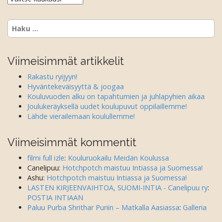
Haku:
Viimeisimmät artikkelit
Rakastu ryijyyn!
Hyväntekeväisyyttä & joogaa
Kouluvuoden alku on tapahtumien ja juhlapyhien aikaa
Joulukeräyksellä uudet koulupuvut oppilaillemme!
Lähde vierailemaan koulullemme!
Viimeisimmät kommentit
filmi full izle
:
Kouluruokailu Meidän Koulussa
Canelipuu
:
Hotchpotch maistuu Intiassa ja Suomessa!
Ashu
:
Hotchpotch maistuu Intiassa ja Suomessa!
LASTEN KIRJEENVAIHTOA, SUOMI-INTIA - Canelipuu ry
:
POSTIA INTIAAN
Paluu Purba Shrithar Puriin – Matkalla Aasiassa
:
Galleria