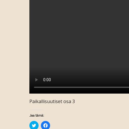
Paikallisuutiset osa 3
Jaa tämä:
J
J
a
a