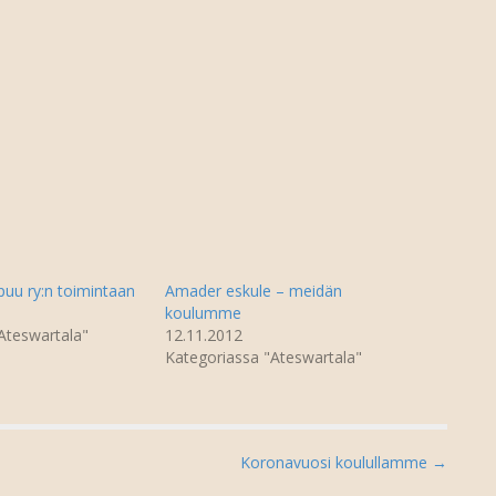
puu ry:n toimintaan
Amader eskule – meidän
koulumme
Ateswartala"
12.11.2012
Kategoriassa "Ateswartala"
Koronavuosi koulullamme →