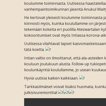
koulumme toiminnasta. Uutisessa haastatella
vanhempaintoimikunnan jäsentä Anukul Mait
He kertovat yleisesti koulumme toiminnasta ja
kiinnosti myös, kuinka koulullamme on järjeste
tekemään kokeita eri puolilla Ateswartalan kyl
kokoontumiset ovat myös Intiassa korona-aikan
Uutisessa vilahtavat lapset kasvomaskeissaa
tätä koetta.
Intian valtio on ilmoittanut, että ala-asteiden 
kouluun joulukuun alusta. Follow-up tukiopet
koulunkäyntiä koulullamme, jo usean kuukaud
Hyviä uutisia kaiken kaikkiaan.
Tarkkasilmäiset voivat lisäksi huomata, kuink
julkisivuremonttia!