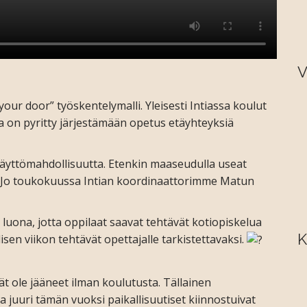
V
our door” työskentelymalli. Yleisesti Intiassa koulut
ssa on pyritty järjestämään opetus etäyhteyksiä
 käyttömahdollisuutta. Etenkin maaseudulla useat
e. Jo toukokuussa Intian koordinaattorimme Matun
 luona, jotta oppilaat saavat tehtävät kotiopiskelua
K
sen viikon tehtävät opettajalle tarkistettavaksi.
t ole jääneet ilman koulutusta. Tällainen
ja juuri tämän vuoksi paikallisuutiset kiinnostuivat