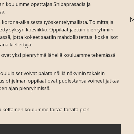
an koulumme opettajaa Shibaprasadia ja
ya.
M
 korona-aikaisesta työskentelymallista. Toimittajia
tty syksyn koeviikko. Oppilaat jaettiin pienryhmiin
ässä, jotta kokeet saatiin mahdollistettua, koska isot
a kiellettyjä.
n ovat yksi pienryhmä lähellä kouluamme tekemässä
koululaiset voivat palata näillä näkymin takaisin
us ohjelman oppilaat ovat puolestansa voineet jatkaa
en ajan pienryhmissä.
a keltainen koulumme taitaa tarvita pian