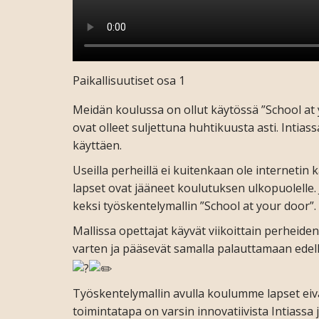
Paikallisuutiset osa 1
Meidän koulussa on ollut käytössä ”School at y
ovat olleet suljettuna huhtikuusta asti. Intia
käyttäen.
Useilla perheillä ei kuitenkaan ole internetin
lapset ovat jääneet koulutuksen ulkopuolell
keksi työskentelymallin ”School at your door”.
Mallissa opettajat käyvät viikoittain perheiden
varten ja pääsevät samalla palauttamaan edelli
Työskentelymallin avulla koulumme lapset eivä
toimintatapa on varsin innovatiivista Intiassa 