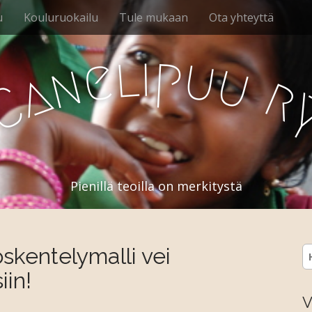
u
Kouluruokailu
Tule mukaan
Ota yhteyttä
l
i
p
u
e
u
n
a
r
C
Pienillä teoilla on merkitystä
öskentelymalli vei
H
iin!
V