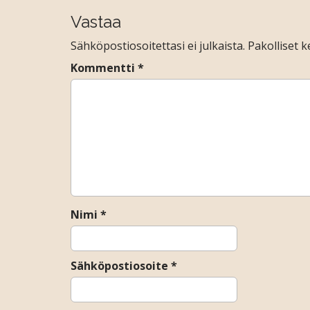
s
s
s
a
s
Vastaa
)
a
t
)
Sähköpostiosoitettasi ei julkaista.
Pakolliset 
n
a
Kommentti
*
v
i
g
a
t
i
o
n
Nimi
*
Sähköpostiosoite
*