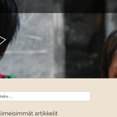
y
aku:
iimeisimmät artikkelit