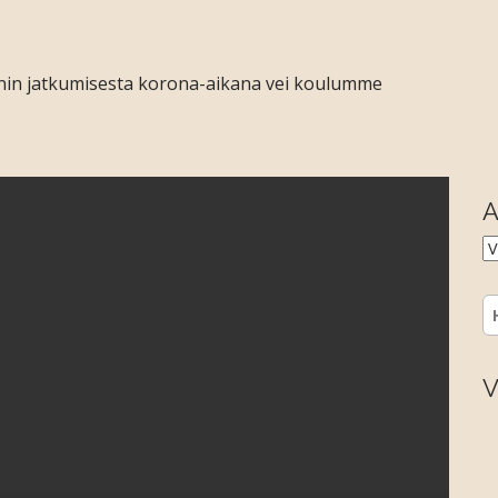
nin jatkumisesta korona-aikana vei koulumme
A
A
H
V