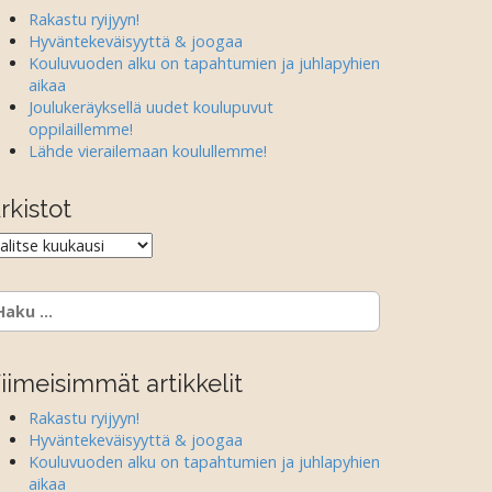
Rakastu ryijyyn!
Hyväntekeväisyyttä & joogaa
Kouluvuoden alku on tapahtumien ja juhlapyhien
aikaa
Joulukeräyksellä uudet koulupuvut
oppilaillemme!
Lähde vierailemaan koulullemme!
rkistot
rkistot
aku:
iimeisimmät artikkelit
Rakastu ryijyyn!
Hyväntekeväisyyttä & joogaa
Kouluvuoden alku on tapahtumien ja juhlapyhien
aikaa