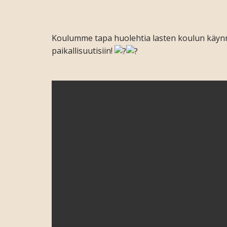
.
Koulumme tapa huolehtia lasten koulun käyn
paikallisuutisiin!
.