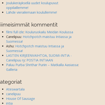
Joulukeräyksellä uudet koulupuvut
oppilaillemme!
Lähde vierailemaan koulullemme!
iimeisimmät kommentit
filmi full izle
:
Kouluruokailu Meidän Koulussa
Canelipuu
:
Hotchpotch maistuu Intiassa ja
Suomessa!
Ashu
:
Hotchpotch maistuu Intiassa ja
Suomessa!
LASTEN KIRJEENVAIHTOA, SUOMI-INTIA -
Canelipuu ry
:
POSTIA INTIAAN
Paluu Purba Shrithar Puriin – Matkalla Aasiassa
:
Galleria
ategoriat
Ateswartala
canelipuu
House Of Sausage
intia