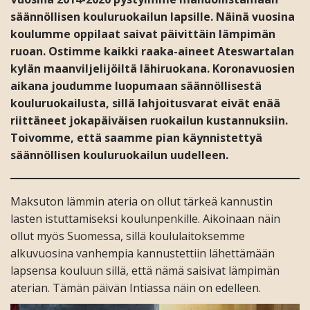
säännöllisen kouluruokailun lapsille. Näinä vuosina
koulumme oppilaat saivat päivittäin lämpimän
ruoan. Ostimme kaikki raaka-aineet Ateswartalan
kylän maanviljelijöiltä lähiruokana. Koronavuosien
aikana joudumme luopumaan säännöllisestä
kouluruokailusta, sillä lahjoitusvarat eivät enää
riittäneet jokapäiväisen ruokailun kustannuksiin.
Toivomme, että saamme pian käynnistettyä
säännöllisen kouluruokailun uudelleen.
Maksuton lämmin ateria on ollut tärkeä kannustin
lasten istuttamiseksi koulunpenkille. Aikoinaan näin
ollut myös Suomessa, sillä koululaitoksemme
alkuvuosina vanhempia kannustettiin lähettämään
lapsensa kouluun sillä, että nämä saisivat lämpimän
aterian. Tämän päivän Intiassa näin on edelleen.