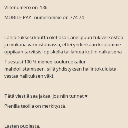
Viitenumero on: 136
MOBILE PAY -numeromme on 774 74
.
Lahjoituksesi kautta olet osa Canelipuun tukiverkostoa
ja mukana varmistamassa, ettei yhdenkään koulumme
oppilaan tarvitsisi opiskella tai lähteä kotiin nälkäisenä.
Tuestasi 100 % menee kouluruokailun
mahdollistamiseen, sillä yhdistyksen hallintokuluista
vastaa hallituksen väki.
.
Tätä viestiä saa jakaa, jos niin tunnet ♥
Pienillä teoilla on merkitystä.
.
Lasten puolesta,