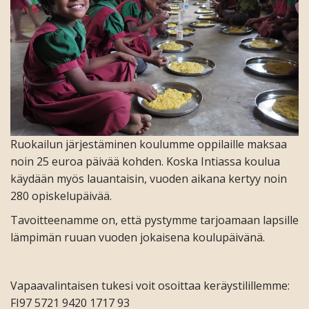
Ruokailun järjestäminen koulumme oppilaille maksaa
noin 25 euroa päivää kohden. Koska Intiassa koulua
käydään myös lauantaisin, vuoden aikana kertyy noin
280 opiskelupäivää.
Tavoitteenamme on, että pystymme tarjoamaan lapsille
lämpimän ruuan vuoden jokaisena koulupäivänä.
.
Vapaavalintaisen tukesi voit osoittaa keräystilillemme:
FI97 5721 9420 1717 93