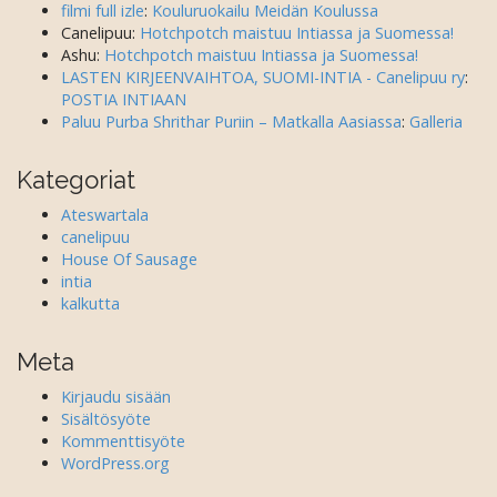
filmi full izle
:
Kouluruokailu Meidän Koulussa
Canelipuu
:
Hotchpotch maistuu Intiassa ja Suomessa!
Ashu
:
Hotchpotch maistuu Intiassa ja Suomessa!
LASTEN KIRJEENVAIHTOA, SUOMI-INTIA - Canelipuu ry
:
POSTIA INTIAAN
Paluu Purba Shrithar Puriin – Matkalla Aasiassa
:
Galleria
Kategoriat
Ateswartala
canelipuu
House Of Sausage
intia
kalkutta
Meta
Kirjaudu sisään
Sisältösyöte
Kommenttisyöte
WordPress.org