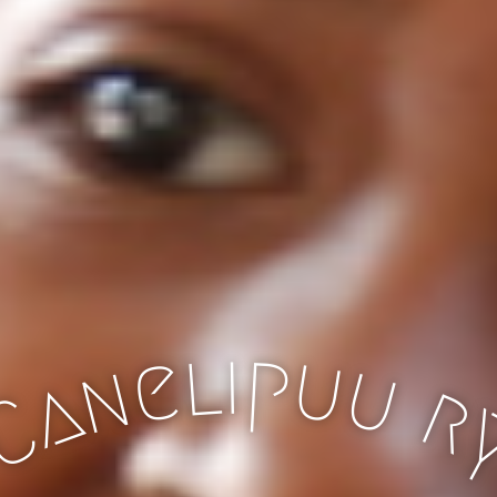
l
i
p
u
e
u
n
a
r
C