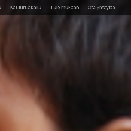
u
Kouluruokailu
Tule mukaan
Ota yhteyttä