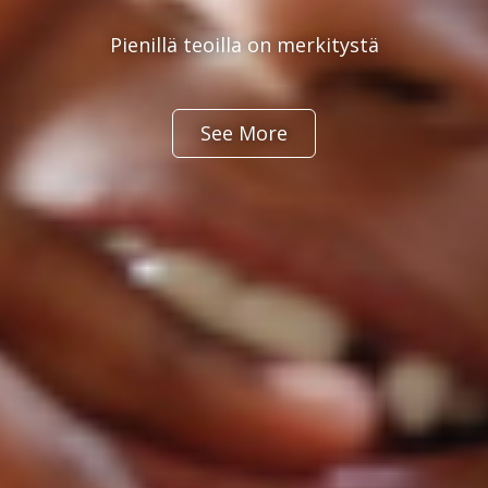
Pienillä teoilla on merkitystä
See More