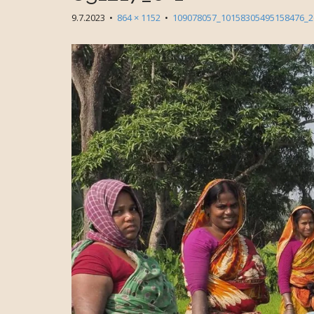
9.7.2023
•
864 × 1152
•
109078057_10158305495158476_2