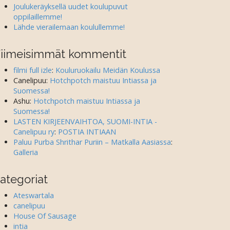
Joulukeräyksellä uudet koulupuvut
oppilaillemme!
Lähde vierailemaan koulullemme!
iimeisimmät kommentit
filmi full izle
:
Kouluruokailu Meidän Koulussa
Canelipuu
:
Hotchpotch maistuu Intiassa ja
Suomessa!
Ashu
:
Hotchpotch maistuu Intiassa ja
Suomessa!
LASTEN KIRJEENVAIHTOA, SUOMI-INTIA -
Canelipuu ry
:
POSTIA INTIAAN
Paluu Purba Shrithar Puriin – Matkalla Aasiassa
:
Galleria
ategoriat
Ateswartala
canelipuu
House Of Sausage
intia