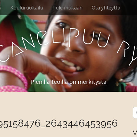
u
Kouluruokailu
Tule mukaan
Ota yhteyttä
i
p
l
u
e
u
n
a
r
C
Pienillä teoilla on merkitystä
H
95158476_2643446453956
V