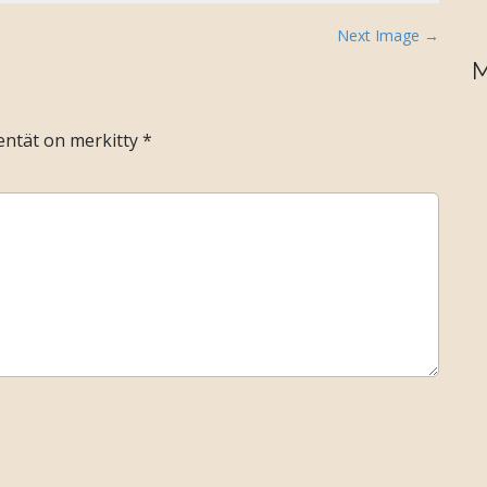
Next Image →
M
kentät on merkitty
*