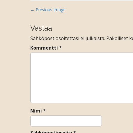
P
← Previous Image
o
s
Vastaa
t
Sähköpostiosoitettasi ei julkaista.
Pakolliset 
n
a
Kommentti
*
v
i
g
a
t
i
o
n
Nimi
*
Sähköpostiosoite
*