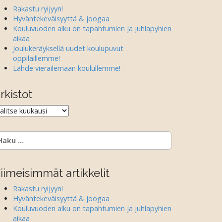
Rakastu ryijyyn!
Hyväntekeväisyyttä & joogaa
Kouluvuoden alku on tapahtumien ja juhlapyhien
aikaa
Joulukeräyksellä uudet koulupuvut
oppilaillemme!
Lähde vierailemaan koulullemme!
rkistot
rkistot
aku:
iimeisimmät artikkelit
Rakastu ryijyyn!
Hyväntekeväisyyttä & joogaa
Kouluvuoden alku on tapahtumien ja juhlapyhien
aikaa