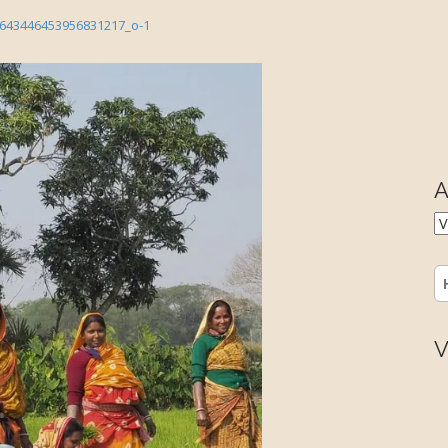
643446453956831217_o-1
A
A
H
V