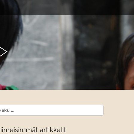
y
aku:
iimeisimmät artikkelit