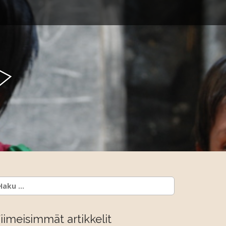
y
aku:
iimeisimmät artikkelit