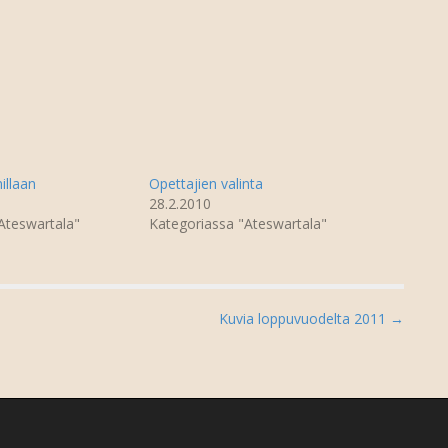
llaan
Opettajien valinta
28.2.2010
Ateswartala"
Kategoriassa "Ateswartala"
Kuvia loppuvuodelta 2011 →