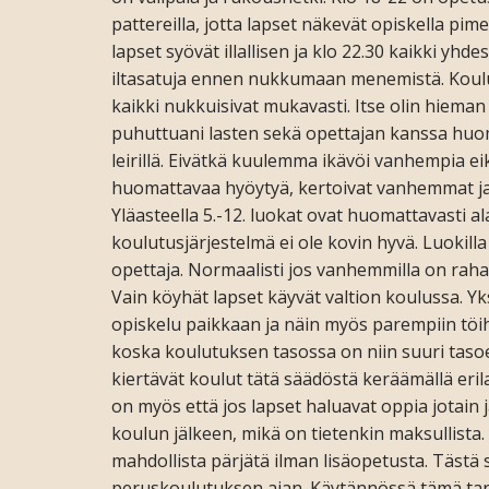
pattereilla, jotta lapset näkevät opiskella pim
lapset syövät illallisen ja klo 22.30 kaikki yh
iltasatuja ennen nukkumaan menemistä. Koul
kaikki nukkuisivat mukavasti. Itse olin hiema
puhuttuani lasten sekä opettajan kanssa huom
leirillä. Eivätkä kuulemma ikävöi vanhempia ei
huomattavaa hyöytyä, kertoivat vanhemmat ja
Yläasteella 5.-12. luokat ovat huomattavasti al
koulutusjärjestelmä ei ole kovin hyvä. Luokilla
opettaja. Normaalisti jos vanhemmilla on rahal
Vain köyhät lapset käyvät valtion koulussa. 
opiskelu paikkaan ja näin myös parempiin töih
koska koulutuksen tasossa on niin suuri tasoe
kiertävät koulut tätä säädöstä keräämällä eril
on myös että jos lapset haluavat oppia jotain j
koulun jälkeen, mikä on tietenkin maksullista.
mahdollista pärjätä ilman
lisäopetusta. Tästä
peruskoulutuksen ajan. Käytännössä tämä tarko