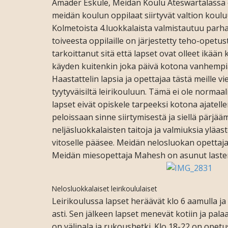
Amader Eskule, Meidän Koulu Ateswartalassa o
meidän koulun oppilaat siirtyvät valtion koulu
Kolmetoista 4.luokkalaista valmistautuu parh
toiveesta oppilaille on järjestetty teho-ope
tarkoittanut sitä että lapset ovat olleet ikään 
käyden kuitenkin joka päivä kotona vanhempia
Haastattelin lapsia ja opettajaa tästä meille vi
tyytyväisiltä leirikouluun. Tämä ei ole normaa
lapset eivät opiskele tarpeeksi koton
a ajatell
peloissaan sinne siirtymisestä ja siellä pärjääm
neljäsluokkalaisten taitoja ja valmiuksia yläast
vitoselle pääsee. Meidän nelosluokan opettaj
Meidän miesopettaja Mahesh on asunut laste
Nelosluokkalaiset leirikoululaiset
Leirikoulussa lapset heräävät klo 6 aamulla j
asti. Sen jälkeen lapset menevät kotiin ja palaa
on välipala ja rukoushetki. Klo 18-22 on opet