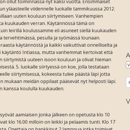
n ollut toiminnassa nyt kaksi vuotta. Ensimmäiset
un yläasteelle viidennelle luokalle tammikuussa 2012.
aillaan uuten kouluun siirtymiseen. Vanhempien
tusta kuukauden verran. Käytännössä tämä on
ku
in leirillä koulussamme
eli asuneet siellä kuukauden
 tervehtimässä, pesulla ja syömässä lounaan.
eraasta käytännöstä ja kaikki vaikuttivat onnelliselta ja
li käytäntö Intiassa, mutta vanhemmat kertoivat että
A
en siirtymistä uuteen isoon kouluun ja olivat
hieman
A
isestä. 5. luokalle siirtyessä on koe, jolla testataan
eelle siirtymisessä, kokeesta tulee päästä läpi jotta
H
an mukaan meidän oppilaat pääsevät nyt helposti läpi.
n kanssa koululla kuukauden.
V
a syövät aamiaisen jonka jälkeen on opetusta klo 10
vat klo 16.00 milloin on leikki ja pelaamis tunti. Klo 17
usta. Opettaja on hankkinut 2 lamppua jotka toimivat