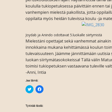
koululla tukiopetuksessa päivittäin ennen tai
vanhempien mielestä pakollista, jotta oppilai
oppilaita myös heidän tulevissa koulu -ja mate
Joydab ja Anindo odottavat 5.luokalle siirtymistä
Mielestäni opettajat sekä vanhemmat ainakin
innokkaina mukana kehittämässä koulun toim
tulevaisuuteen. Jäämme jännittämään uutisia 
luokan siirtymätasokokeissa! Tällä välin Matun
toimisi tukiopetuksen vastaavana tuleville val
-Anni, Intia
Jaa tämä:
J
J
a
a
a
a
T
F
w
a
i
c
Tykkää tästä:
t
e
t
b