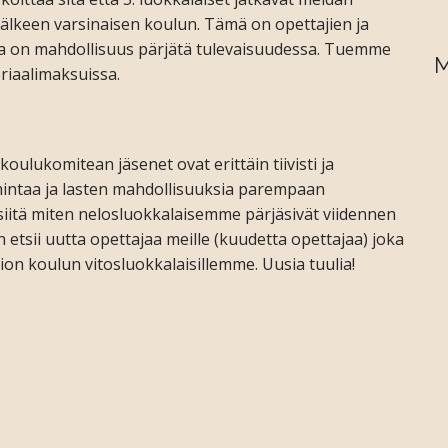
 jälkeen varsinaisen koulun. Tämä on opettajien ja
lla on mahdollisuus pärjätä tulevaisuudessa. Tuemme
M
riaalimaksuissa.
 koulukomitean jäs
enet ovat erittäin tiivisti ja
intaa ja lasten mahdollisuuksia parempaan
siitä miten nelosluokkalaisemme pärjäsivät viidennen
 etsii uutta opettajaa meille (kuudetta opettajaa) joka
tion koulun vitosluokkalaisillemme. Uusia tuulia!