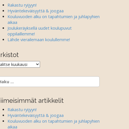
Rakastu ryijyyn!
Hyväntekeväisyyttä & joogaa
Kouluvuoden alku on tapahtumien ja juhlapyhien
aikaa
Joulukeräyksellä uudet koulupuvut
oppilaillemme!
Lähde vierailemaan koulullemme!
rkistot
rkistot
aku:
iimeisimmät artikkelit
Rakastu ryijyyn!
Hyväntekeväisyyttä & joogaa
Kouluvuoden alku on tapahtumien ja juhlapyhien
aikaa