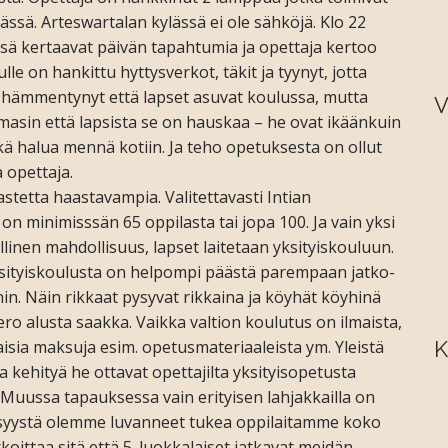
eässä. Arteswartalan kylässä ei ole sähköjä. Klo 22
dessä kertaavat päivän tapahtumia ja opettaja kertoo
ulle on hankittu hyttysverkot, täkit ja tyynyt, jotta
n hämmentynyt että lapset asuvat koulussa, mutta
V
asin että lapsista se on hauskaa – he ovat ikäänkuin
kä halua mennä kotiin. Ja teho opetuksesta on ollut
 opettaja.
astetta haastavampia. Valitettavasti Intian
 on minimisssän 65 oppilasta tai jopa 100. Ja vain yksi
linen mahdollisuus, lapset laitetaan yksityiskouluun.
Yksityiskoulusta on helpompi päästä parempaan jatko-
in. Näin rikkaat pysyvat rikkaina ja köyhät köyhinä
ro alusta saakka. Vaikka valtion koulutus on ilmaista,
aisia maksuja esim. opetusmateriaaleista ym. Yleistä
K
a kehityä he ottavat opettajilta yksityisopetusta
 Muussa tapauksessa vain erityisen lahjakkailla on
 syystä olemme luvanneet tukea oppilaitamme koko
ittaa sitä että 5. luokkalaiset jatkavat meidän