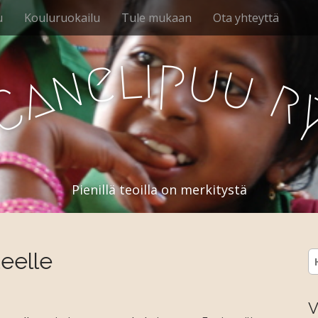
u
Kouluruokailu
Tule mukaan
Ota yhteyttä
l
i
p
u
e
u
n
a
r
C
Pienillä teoilla on merkitystä
eelle
H
V