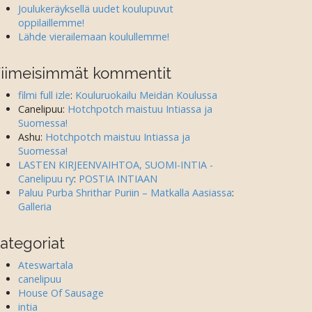
Joulukeräyksellä uudet koulupuvut
oppilaillemme!
Lähde vierailemaan koulullemme!
iimeisimmät kommentit
filmi full izle
:
Kouluruokailu Meidän Koulussa
Canelipuu
:
Hotchpotch maistuu Intiassa ja
Suomessa!
Ashu
:
Hotchpotch maistuu Intiassa ja
Suomessa!
LASTEN KIRJEENVAIHTOA, SUOMI-INTIA -
Canelipuu ry
:
POSTIA INTIAAN
Paluu Purba Shrithar Puriin – Matkalla Aasiassa
:
Galleria
ategoriat
Ateswartala
canelipuu
House Of Sausage
intia