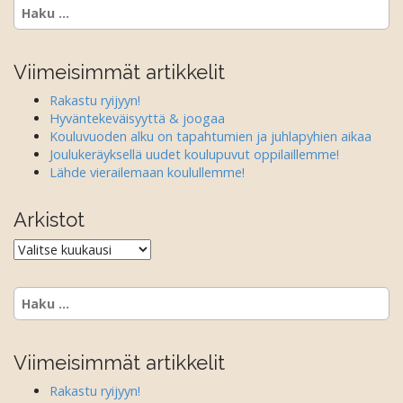
Haku:
n
a
v
Viimeisimmät artikkelit
i
Rakastu ryijyyn!
g
Hyväntekeväisyyttä & joogaa
a
Kouluvuoden alku on tapahtumien ja juhlapyhien aikaa
Joulukeräyksellä uudet koulupuvut oppilaillemme!
t
Lähde vierailemaan koulullemme!
i
o
Arkistot
n
Arkistot
Haku:
Viimeisimmät artikkelit
Rakastu ryijyyn!