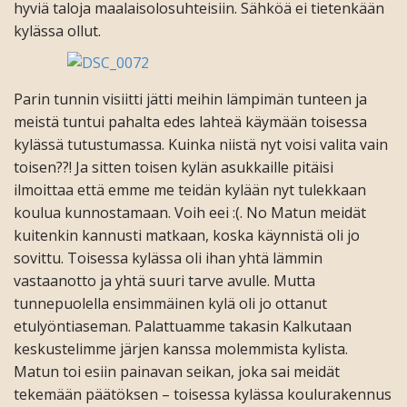
hyviä taloja maalaisolosuhteisiin. Sähköä ei tietenkään
kylässa ollut.
Parin tunnin visiitti jätti meihin lämpimän tunteen ja
meistä tuntui pahalta edes lahteä käymään toisessa
kylässä tutustumassa. Kuinka niistä nyt voisi valita vain
toisen??! Ja sitten toisen kylän asukkaille pitäisi
ilmoittaa että emme me teidän kylään nyt tulekkaan
koulua kunnostamaan. Voih eei :(. No Matun meidät
kuitenkin kannusti matkaan, koska käynnistä oli jo
sovittu. Toisessa kylässa oli ihan yhtä lämmin
vastaanotto ja yhtä suuri tarve avulle. Mutta
tunnepuolella ensimmäinen kylä oli jo ottanut
etulyöntiaseman. Palattuamme takasin Kalkutaan
keskustelimme järjen kanssa molemmista kylista.
Matun toi esiin painavan seikan, joka sai meidät
tekemään päätöksen – toisessa kylässa koulurakennus