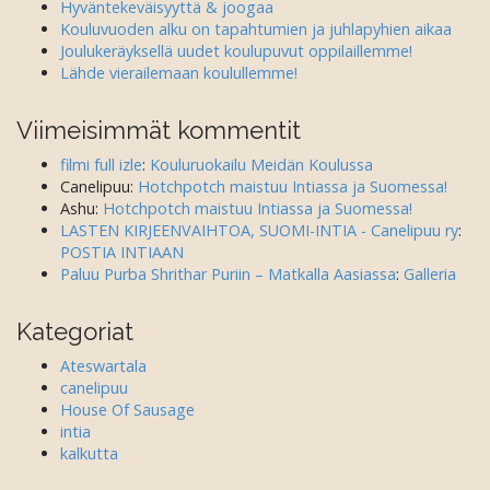
Hyväntekeväisyyttä & joogaa
Kouluvuoden alku on tapahtumien ja juhlapyhien aikaa
Joulukeräyksellä uudet koulupuvut oppilaillemme!
Lähde vierailemaan koulullemme!
Viimeisimmät kommentit
filmi full izle
:
Kouluruokailu Meidän Koulussa
Canelipuu
:
Hotchpotch maistuu Intiassa ja Suomessa!
Ashu
:
Hotchpotch maistuu Intiassa ja Suomessa!
LASTEN KIRJEENVAIHTOA, SUOMI-INTIA - Canelipuu ry
:
POSTIA INTIAAN
Paluu Purba Shrithar Puriin – Matkalla Aasiassa
:
Galleria
Kategoriat
Ateswartala
canelipuu
House Of Sausage
intia
kalkutta