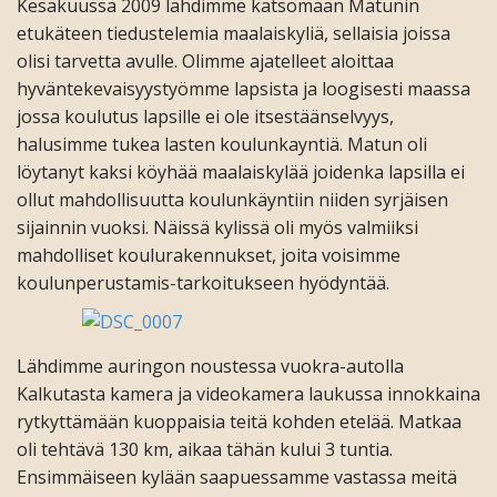
Kesäkuussa 2009 lähdimme katsomaan Matunin
etukäteen tiedustelemia maalaiskyliä, sellaisia joissa
olisi tarvetta avulle. Olimme ajatelleet aloittaa
hyväntekevaisyystyömme lapsista ja loogisesti maassa
jossa koulutus lapsille ei ole itsestäänselvyys,
halusimme tukea lasten koulunkayntiä. Matun oli
löytanyt kaksi köyhää maalaiskylää joidenka lapsilla ei
ollut mahdollisuutta koulunkäyntiin niiden syrjäisen
sijainnin vuoksi. Näissä kylissä oli myös valmiiksi
mahdolliset koulurakennukset, joita voisimme
koulunperustamis-tarkoitukseen hyödyntää.
Lähdimme auringon noustessa vuokra-autolla
Kalkutasta kamera ja videokamera laukussa innokkaina
rytkyttämään kuoppaisia teitä kohden etelää. Matkaa
oli tehtävä 130 km, aikaa tähän kului 3 tuntia.
Ensimmäiseen kylään saapuessamme vastassa meitä