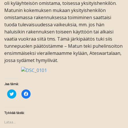
oli kyläyhteisön omistama, toisessa yksityishenkilön.
Matunin kokemuksen mukaan yksityishenkilön
omistamassa rakennuksessa toimiminen saattaisi
tuoda tulevaisuudessa vaikeuksia, mm. jos hän
haluisikin rakennuksen toiseen käyttöön tai alkaisi
vaatia vuokraa siitä tms. Tämä järkipäätös tuki siis
tunnepuolen päätöstämme – Matun teki puhelinsoiton
ensimmäiseksi vierailemaamme kylään, Ateswartalaan,
jossa sydämet hymyilivät.
Jaa tämä:
J
J
a
a
a
a
T
F
w
a
i
c
Tykkää tästä:
t
e
t
b
Lataa...
e
o
r
o