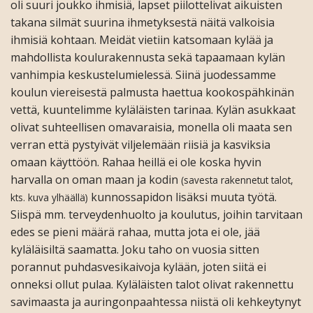
oli suuri joukko ihmisiä, lapset piilottelivat aikuisten
takana silmät suurina ihmetyksestä näitä valkoisia
ihmisiä kohtaan. Meidät vietiin katsomaan kylää ja
mahdollista koulurakennusta sekä tapaamaan kylän
vanhimpia keskustelumielessä. Siinä juodessamme
koulun viereisestä palmusta haettua kookospähkinän
vettä, kuuntelimme kyläläisten tarinaa. Kylän asukkaat
olivat suhteellisen omavaraisia, monella oli maata sen
verran että pystyivät viljelemään riisiä ja kasviksia
omaan käyttöön. Rahaa heillä ei ole koska hyvin
harvalla on oman maan ja kodin
(savesta rakennetut talot,
kunnossapidon lisäksi muuta työtä.
kts. kuva ylhäällä)
Siispä mm. terveydenhuolto ja koulutus, joihin tarvitaan
edes se pieni määrä rahaa, mutta jota ei ole, jää
kyläläisiltä saamatta. Joku taho on vuosia sitten
porannut puhdasvesikaivoja kylään, joten siitä ei
onneksi ollut pulaa. Kyläläisten talot olivat rakennettu
savimaasta ja auringonpaahtessa niistä oli kehkeytynyt