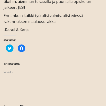
tiloihin, aiemman terassilla ja puun alla opiskelun
jälkeen. JES!!
Ennenkuin kaikki työ olisi valmis, olisi edessä
rakennuksen maalausurakka.
-Raoul & Katja
Jaa tämä:
J
J
a
a
a
a
T
F
w
a
i
c
Tykkää tästä:
t
e
t
b
Lataa...
e
o
r
o
i
k
s
i
s
s
ä
s
(
a
A
(
v
A
a
v
u
a