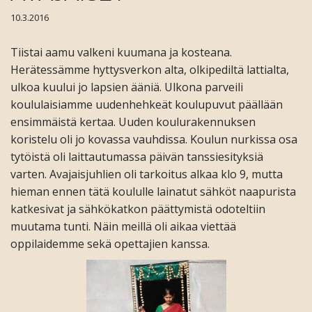
10.3.2016
Tiistai aamu valkeni kuumana ja kosteana.
Herätessämme hyttysverkon alta, olkipediltä lattialta,
ulkoa kuului jo lapsien ääniä. Ulkona parveili
koululaisiamme uudenhehkeät koulupuvut päällään
ensimmäistä kertaa. Uuden koulurakennuksen
koristelu oli jo kovassa vauhdissa.
Koulun nurkissa osa
tytöistä oli laittautumassa päivän tanssiesityksiä
varten. Avajaisjuhlien oli tarkoitus alkaa klo 9, mutta
hieman ennen tätä koululle lainatut sähköt naapurista
katkesivat ja sähkökatkon päättymistä odoteltiin
muutama tunti. Näin meillä oli aikaa viettää
oppilaidemme sekä opettajien kanssa.