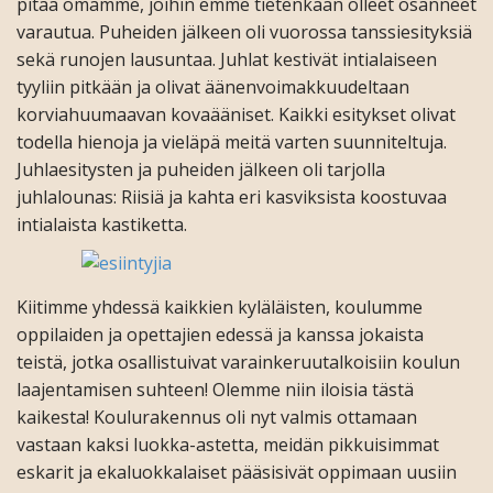
pitää omamme, joihin emme tietenkään olleet osanneet
varautua. Puheiden jälkeen oli vuorossa tanssiesityksiä
sekä runojen lausuntaa. Juhlat kestivät intialaiseen
tyyliin pitkään ja olivat äänenvoimakkuudeltaan
korviahuumaavan kovaääniset. Kaikki esitykset olivat
todella hienoja ja vieläpä meitä varten suunniteltuja.
Juhlaesitysten ja puheiden jälkeen oli tarjolla
juhlalounas: Riisiä ja kahta eri kasviksista koostuvaa
intialaista kastiketta.
Kiitimme yhdessä kaikkien kyläläisten, koulumme
oppilaiden ja opettajien edessä ja kanssa jokaista
teistä, jotka osallistuivat varainkeruutalkoisiin koulun
laajentamisen suhteen! Olemme niin iloisia tästä
kaikesta! Koulurakennus oli nyt valmis ottamaan
vastaan kaksi luokka-astetta, meidän pikkuisimmat
eskarit ja ekaluokkalaiset pääsisivät oppimaan uusiin