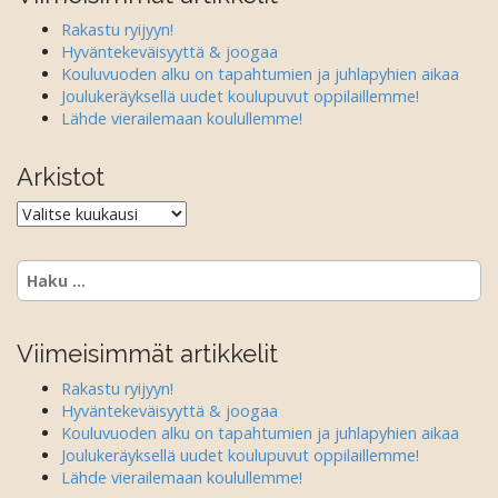
i
Rakastu ryijyyn!
g
Hyväntekeväisyyttä & joogaa
a
Kouluvuoden alku on tapahtumien ja juhlapyhien aikaa
Joulukeräyksellä uudet koulupuvut oppilaillemme!
t
Lähde vierailemaan koulullemme!
i
o
Arkistot
n
Arkistot
Haku:
Viimeisimmät artikkelit
Rakastu ryijyyn!
Hyväntekeväisyyttä & joogaa
Kouluvuoden alku on tapahtumien ja juhlapyhien aikaa
Joulukeräyksellä uudet koulupuvut oppilaillemme!
Lähde vierailemaan koulullemme!