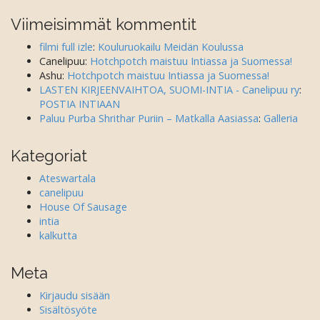
Viimeisimmät kommentit
filmi full izle
:
Kouluruokailu Meidän Koulussa
Canelipuu
:
Hotchpotch maistuu Intiassa ja Suomessa!
Ashu
:
Hotchpotch maistuu Intiassa ja Suomessa!
LASTEN KIRJEENVAIHTOA, SUOMI-INTIA - Canelipuu ry
:
POSTIA INTIAAN
Paluu Purba Shrithar Puriin – Matkalla Aasiassa
:
Galleria
Kategoriat
Ateswartala
canelipuu
House Of Sausage
intia
kalkutta
Meta
Kirjaudu sisään
Sisältösyöte