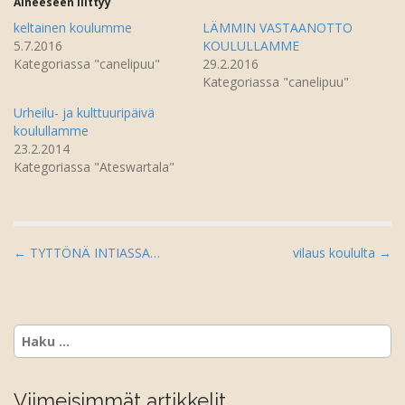
t
u
Aiheeseen liittyy
u
t
u
u
keltainen koulumme
LÄMMIN VASTAANOTTO
u
u
5.7.2016
KOULULLAMME
u
u
d
u
Kategoriassa "canelipuu"
29.2.2016
e
d
Kategoriassa "canelipuu"
s
e
s
s
a
s
Urheilu- ja kulttuuripäivä
i
a
k
i
koulullamme
k
k
23.2.2014
u
k
n
u
Kategoriassa "Ateswartala"
a
n
s
a
s
s
a
s
)
a
)
P
← TYTTÖNÄ INTIASSA…
vilaus koululta →
o
s
t
Haku:
n
a
v
Viimeisimmät artikkelit