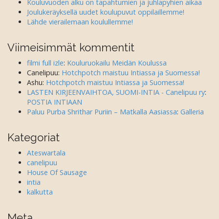
Kouluvuoden alku on tapahtumien ja juhlapyhien aikaa
Joulukeräyksellä uudet koulupuvut oppilaillemme!
Lähde vierailemaan koulullemme!
Viimeisimmät kommentit
filmi full izle
:
Kouluruokailu Meidän Koulussa
Canelipuu
:
Hotchpotch maistuu Intiassa ja Suomessa!
Ashu
:
Hotchpotch maistuu Intiassa ja Suomessa!
LASTEN KIRJEENVAIHTOA, SUOMI-INTIA - Canelipuu ry
:
POSTIA INTIAAN
Paluu Purba Shrithar Puriin – Matkalla Aasiassa
:
Galleria
Kategoriat
Ateswartala
canelipuu
House Of Sausage
intia
kalkutta
Meta