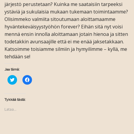
järjestö perustetaan? Kuinka me saataisiin tarpeeksi
ystäviä ja sukulaisia mukaan tukemaan toimintaamme?
Olisimmeko valmiita sitoutumaan aloittamaamme
hyväntekeväisyystyöhön forever? Eihän sitä nyt voisi
mennä ensin innolla aloittamaan jotain hienoa ja sitten
todetakkin avunsaajille että ei me enää jaksetakkaan.
Katsoimme toisiamme silmiin ja hymyilimme – kyllä, me
tehdään se!
Jaa tämä:
J
J
a
a
a
a
T
F
w
a
i
c
Tykkää tästä:
t
e
t
b
Lataa...
e
o
r
o
i
k
s
i
s
s
ä
s
(
a