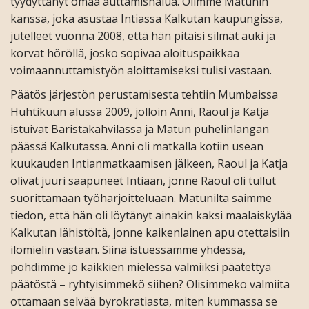
tyydyttänyt omaa auttamishalua. Olimme Matunin
kanssa, joka asustaa Intiassa Kalkutan kaupungissa,
jutelleet vuonna 2008, että hän pitäisi silmät auki ja
korvat höröllä, josko sopivaa aloituspaikkaa
voimaannuttamistyön aloittamiseksi tulisi vastaan.
Päätös järjestön perustamisesta tehtiin Mumbaissa
Huhtikuun alussa 2009, jolloin Anni, Raoul ja Katja
istuivat Baristakahvilassa ja Matun puhelinlangan
päässä Kalkutassa. Anni oli matkalla kotiin usean
kuukauden Intianmatkaamisen jälkeen, Raoul ja Katja
olivat juuri saapuneet Intiaan, jonne Raoul oli tullut
suorittamaan työharjoitteluaan. Matunilta saimme
tiedon, että hän oli löytänyt ainakin kaksi maalaiskylää
Kalkutan lähistöltä, jonne kaikenlainen apu otettaisiin
ilomielin vastaan. Siinä istuessamme yhdessä,
pohdimme jo kaikkien mielessä valmiiksi päätettyä
päätöstä – ryhtyisimmekö siihen? Olisimmeko valmiita
ottamaan selvää byrokratiasta, miten kummassa se