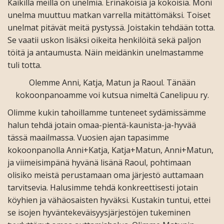
Kaikilla meillä on unelmia. Erinäköisiä ja kokoisia. Moni
unelma muuttuu matkan varrella mitättömäksi. Toiset
unelmat pitävät meitä pystyssä. Joistakin tehdään totta.
Se vaatii uskon lisäksi oikeita henkilöitä sekä paljon
töitä ja antaumusta. Näin meidänkin unelmastamme
tuli totta.
Olemme Anni, Katja, Matun ja Raoul. Tänään
kokoonpanoamme voi kutsua nimeltä Canelipuu ry.
Olimme kukin tahoillamme tunteneet sydämissämme
halun tehdä jotain omaa-pientä-kaunista-ja-hyvää
tässä maailmassa. Vuosien ajan tapasimme
kokoonpanolla Anni+Katja, Katja+Matun, Anni+Matun,
ja viimeisimpänä hyvänä lisänä Raoul, pohtimaan
olisiko meistä perustamaan oma järjestö auttamaan
tarvitsevia. Halusimme tehdä konkreettisesti jotain
köyhien ja vähäosaisten hyväksi. Kustakin tuntui, ettei
se isojen hyväntekeväisyysjärjestöjen tukeminen