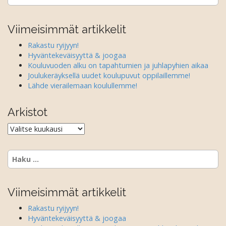
n
a
v
Viimeisimmät artikkelit
i
Rakastu ryijyyn!
g
Hyväntekeväisyyttä & joogaa
a
Kouluvuoden alku on tapahtumien ja juhlapyhien aikaa
Joulukeräyksellä uudet koulupuvut oppilaillemme!
t
Lähde vierailemaan koulullemme!
i
o
Arkistot
n
Arkistot
Haku:
Viimeisimmät artikkelit
Rakastu ryijyyn!
Hyväntekeväisyyttä & joogaa