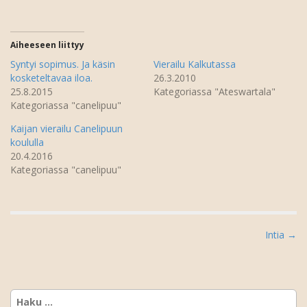
A
(
v
A
a
v
u
a
t
u
Aiheeseen liittyy
u
t
u
u
Syntyi sopimus. Ja käsin
Vierailu Kalkutassa
u
u
kosketeltavaa iloa.
26.3.2010
u
u
d
u
25.8.2015
Kategoriassa "Ateswartala"
e
d
Kategoriassa "canelipuu"
s
e
s
s
a
s
Kaijan vierailu Canelipuun
i
a
k
i
koululla
k
k
20.4.2016
u
k
n
u
Kategoriassa "canelipuu"
a
n
s
a
s
s
a
s
)
a
)
P
Intia →
o
s
t
Haku: