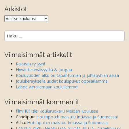
o
Arkistot
n
Arkistot
Haku:
Viimeisimmät artikkelit
Rakastu ryijyyn!
Hyväntekeväisyyttä & joogaa
Kouluvuoden alku on tapahtumien ja juhlapyhien aikaa
Joulukeräyksellä uudet koulupuvut oppilaillemme!
Lähde vierailemaan koulullemme!
Viimeisimmät kommentit
filmi full izle
:
Kouluruokailu Meidän Koulussa
Canelipuu
:
Hotchpotch maistuu Intiassa ja Suomessa!
Ashu
:
Hotchpotch maistuu Intiassa ja Suomessa!
LASTEN KIRJEENVAIHTOA, SUOMI-INTIA - Canelipuu ry
: