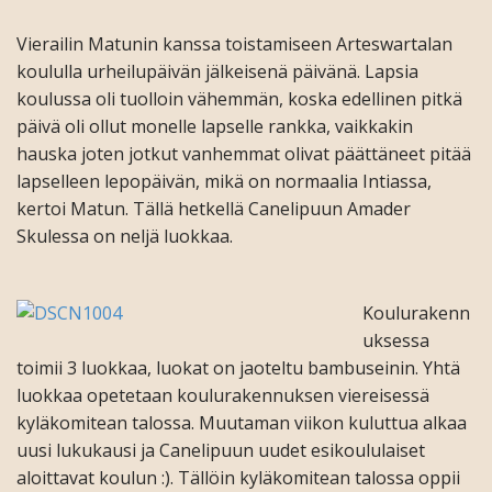
Vierailin Matunin kanssa toistamiseen Arteswartalan
koululla urheilupäivän jälkeisenä päivänä. Lapsia
koulussa oli tuolloin vähemmän, koska edellinen pitkä
päivä oli ollut monelle lapselle rankka, vaikkakin
hauska joten jotkut vanhemmat olivat päättäneet pitää
lapselleen lepopäivän, mikä on normaalia Intiassa,
kertoi Matun. Tällä hetkellä Canelipuun Amader
Skulessa on neljä luokkaa.
Koulurakenn
uksessa
toimii 3 luokkaa, luokat on jaoteltu bambuseinin. Yhtä
luokkaa opetetaan koulurakennuksen viereisessä
kyläkomitean talossa. Muutaman viikon kuluttua alkaa
uusi lukukausi ja Canelipuun uudet esikoululaiset
aloittavat koulun :). Tällöin kyläkomitean talossa oppii