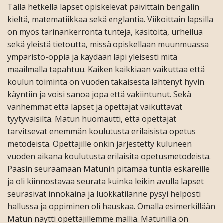
Tällä hetkellä lapset opiskelevat päivittäin bengalin
kieltä, matematiikkaa sekä englantia. Viikoittain lapsilla
on myös tarinankerronta tunteja, käsitöitä, urheilua
sekä yleistä tietoutta, missä opiskellaan muunmuassa
ymparistö-oppia ja käydään läpi yleisesti mitä
maailmalla tapahtuu. Kaiken kaikkiaan vaikuttaa että
koulun toiminta on vuoden takaisesta lähtenyt hyvin
käyntiin ja voisi sanoa jopa että vakiintunut. Sekä
vanhemmat että lapset ja opettajat vaikuttavat
tyytyväisiltä. Matun huomautti, että opettajat
tarvitsevat enemmän koulutusta erilaisista opetus
metodeista. Opettajille onkin järjestetty kuluneen
vuoden aikana koulutusta erilaisita opetusmetodeista.
Pääsin seuraamaan Matunin pitämää tuntia eskareille
ja oli kiinnostavaa seurata kuinka leikin avulla lapset
seurasivat innokaina ja luokkatilanne pysyi helposti
hallussa ja oppiminen oli hauskaa. Omalla esimerkillään
Matun näytti opettajillemme mallia. Matunilla on