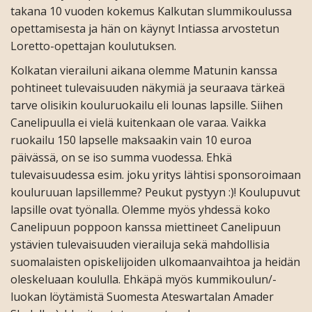
takana 10 vuoden kokemus Kalkutan slummikoulussa
opettamisesta ja hän on käynyt Intiassa arvostetun
Loretto-opettajan koulutuksen.
Kolkatan vierailuni aikana olemme Matunin kanssa
pohtineet tulevaisuuden näkymiä ja seuraava tärkeä
tarve olisikin kouluruokailu eli lounas lapsille. Siihen
Canelipuulla ei vielä kuitenkaan ole varaa. Vaikka
ruokailu 150 lapselle maksaakin vain 10 euroa
päivässä, on se iso summa vuodessa. Ehkä
tulevaisuudessa esim. joku yritys lähtisi sponsoroimaan
kouluruuan lapsillemme? Peukut pystyyn :)! Koulupuvut
lapsille ovat työnalla. Olemme myös yhdessä koko
Canelipuun poppoon kanssa miettineet Canelipuun
ystävien tulevaisuuden vierailuja sekä mahdollisia
suomalaisten opiskelijoiden ulkomaanvaihtoa ja heidän
oleskeluaan koululla. Ehkäpä myös kummikoulun/-
luokan löytämistä Suomesta Ateswartalan Amader