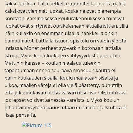
kaksi luokkaa. Tällä hetkellä suunniteilla on että nämä
kaksi ovat ylemmät luokat, koska ne ovat pienempiä
kooltaan. Varsinaisessa koulurakennuksessa toimivat
luokat ovat siirtyneet opiskelemaan lattialla istuen, sillä
näin kullakin on enemmän tilaa ja hankkeilla onkin
bambumatot. Lattialla istuen opiskelu on varsin yleistä
Intiassa. Monet perheet syövätkin kotonaan lattialla
istuen. Myös koululuokkien viihtyvyydestä puhuttiin
Matunin kanssa – koulun maalaus tuleekin
tapahtumaan ennen seuraava monsuunikautta eli
parin kuukauden sisallä. Koulu maalataan sisältä ja
ulkoa, maalien värejä ei olla vielä päättetty, puhuttiin
että joku mukavan piristävä väri olisi kiva. Olisi mukava
jos lapset voisivat äänestää väreistä :). Myös koulun
pihan viihtyvyteen panostetaan enemmän ja istutetaan
lisää pensaita.