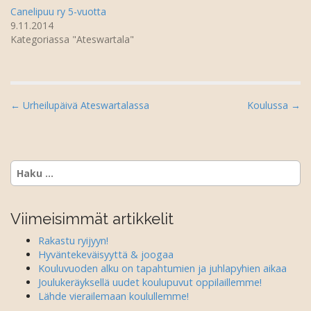
s
e
Canelipuu ry 5-vuotta
s
s
a
s
9.11.2014
i
a
k
i
Kategoriassa "Ateswartala"
k
k
u
k
n
u
a
n
s
a
s
s
a
s
P
← Urheilupäivä Ateswartalassa
Koulussa →
)
a
)
o
s
t
Haku:
n
a
v
Viimeisimmät artikkelit
i
Rakastu ryijyyn!
g
Hyväntekeväisyyttä & joogaa
a
Kouluvuoden alku on tapahtumien ja juhlapyhien aikaa
Joulukeräyksellä uudet koulupuvut oppilaillemme!
t
Lähde vierailemaan koulullemme!
i