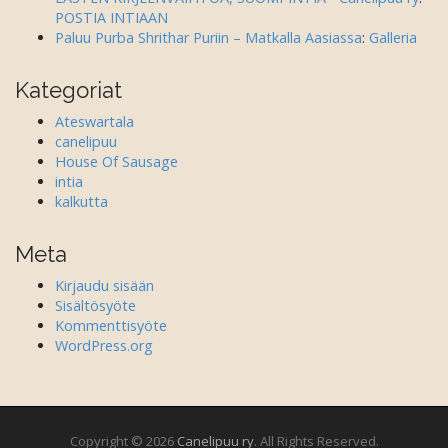
POSTIA INTIAAN
Paluu Purba Shrithar Puriin – Matkalla Aasiassa
:
Galleria
Kategoriat
Ateswartala
canelipuu
House Of Sausage
intia
kalkutta
Meta
Kirjaudu sisään
Sisältösyöte
Kommenttisyöte
WordPress.org
Copyright © 2026
Canelipuu ry
. All Rights Reserved.