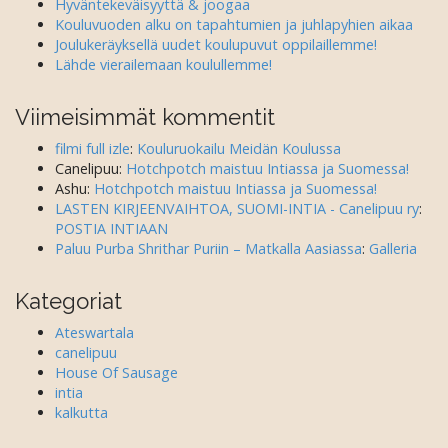
Hyväntekeväisyyttä & joogaa
Kouluvuoden alku on tapahtumien ja juhlapyhien aikaa
Joulukeräyksellä uudet koulupuvut oppilaillemme!
Lähde vierailemaan koulullemme!
Viimeisimmät kommentit
filmi full izle
:
Kouluruokailu Meidän Koulussa
Canelipuu
:
Hotchpotch maistuu Intiassa ja Suomessa!
Ashu
:
Hotchpotch maistuu Intiassa ja Suomessa!
LASTEN KIRJEENVAIHTOA, SUOMI-INTIA - Canelipuu ry
:
POSTIA INTIAAN
Paluu Purba Shrithar Puriin – Matkalla Aasiassa
:
Galleria
Kategoriat
Ateswartala
canelipuu
House Of Sausage
intia
kalkutta