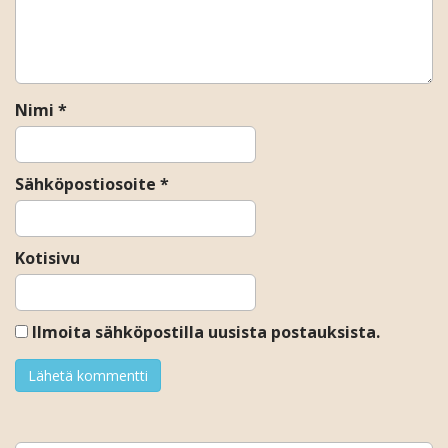
t
i
o
n
Nimi
*
Sähköpostiosoite
*
Kotisivu
Ilmoita sähköpostilla uusista postauksista.