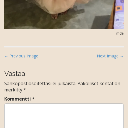
mde
P
← Previous Image
Next Image →
o
s
Vastaa
t
Sähköpostiosoitettasi ei julkaista.
Pakolliset kentät on
n
merkitty
*
a
Kommentti
*
v
i
g
a