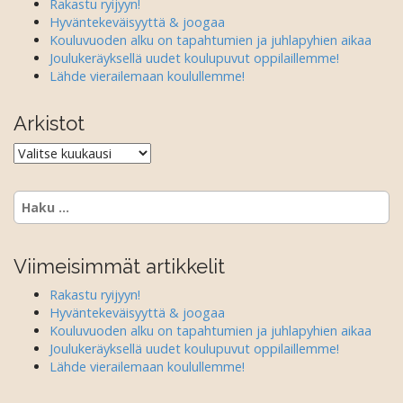
g
Rakastu ryijyyn!
a
Hyväntekeväisyyttä & joogaa
Kouluvuoden alku on tapahtumien ja juhlapyhien aikaa
t
Joulukeräyksellä uudet koulupuvut oppilaillemme!
i
Lähde vierailemaan koulullemme!
o
n
Arkistot
Arkistot
Haku:
Viimeisimmät artikkelit
Rakastu ryijyyn!
Hyväntekeväisyyttä & joogaa
Kouluvuoden alku on tapahtumien ja juhlapyhien aikaa
Joulukeräyksellä uudet koulupuvut oppilaillemme!
Lähde vierailemaan koulullemme!