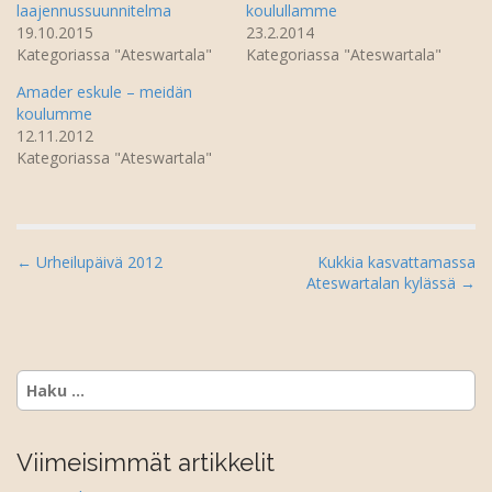
laajennussuunnitelma
koulullamme
u
u
d
u
19.10.2015
23.2.2014
e
d
Kategoriassa "Ateswartala"
Kategoriassa "Ateswartala"
s
e
s
s
a
s
Amader eskule – meidän
i
a
k
i
koulumme
k
k
12.11.2012
u
k
n
u
Kategoriassa "Ateswartala"
a
n
s
a
s
s
a
s
)
a
)
P
← Urheilupäivä 2012
Kukkia kasvattamassa
Ateswartalan kylässä →
o
s
t
n
Haku:
a
v
i
Viimeisimmät artikkelit