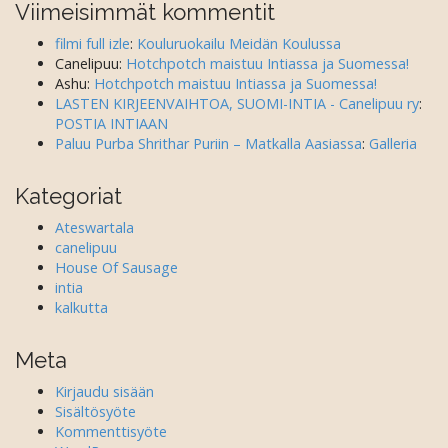
Viimeisimmät kommentit
filmi full izle
:
Kouluruokailu Meidän Koulussa
Canelipuu
:
Hotchpotch maistuu Intiassa ja Suomessa!
Ashu
:
Hotchpotch maistuu Intiassa ja Suomessa!
LASTEN KIRJEENVAIHTOA, SUOMI-INTIA - Canelipuu ry
:
POSTIA INTIAAN
Paluu Purba Shrithar Puriin – Matkalla Aasiassa
:
Galleria
Kategoriat
Ateswartala
canelipuu
House Of Sausage
intia
kalkutta
Meta
Kirjaudu sisään
Sisältösyöte
Kommenttisyöte