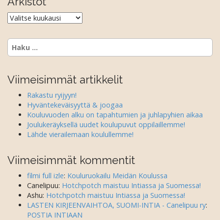
Arkistot
Arkistot
Haku:
Viimeisimmät artikkelit
Rakastu ryijyyn!
Hyväntekeväisyyttä & joogaa
Kouluvuoden alku on tapahtumien ja juhlapyhien aikaa
Joulukeräyksellä uudet koulupuvut oppilaillemme!
Lähde vierailemaan koulullemme!
Viimeisimmät kommentit
filmi full izle
:
Kouluruokailu Meidän Koulussa
Canelipuu
:
Hotchpotch maistuu Intiassa ja Suomessa!
Ashu
:
Hotchpotch maistuu Intiassa ja Suomessa!
LASTEN KIRJEENVAIHTOA, SUOMI-INTIA - Canelipuu ry
:
POSTIA INTIAAN