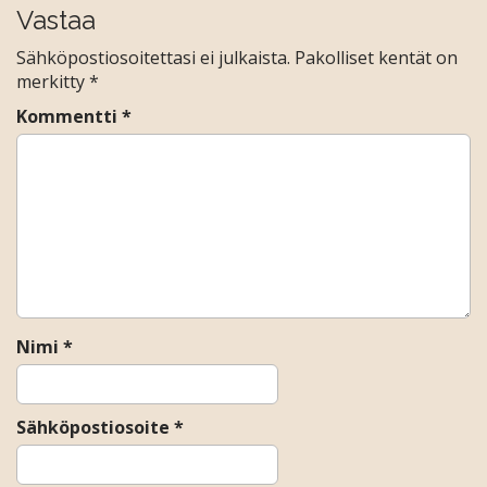
s
Vastaa
t
Sähköpostiosoitettasi ei julkaista.
Pakolliset kentät on
n
merkitty
*
a
Kommentti
*
v
i
g
a
t
i
o
n
Nimi
*
Sähköpostiosoite
*