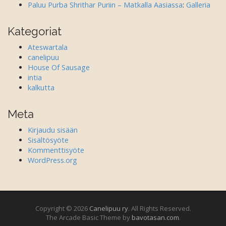
Paluu Purba Shrithar Puriin – Matkalla Aasiassa
:
Galleria
Kategoriat
Ateswartala
canelipuu
House Of Sausage
intia
kalkutta
Meta
Kirjaudu sisään
Sisältösyöte
Kommenttisyöte
WordPress.org
Copyright © 2026
Canelipuu ry
. All Rights Reserved.
The Arcade Basic Theme by
bavotasan.com
.