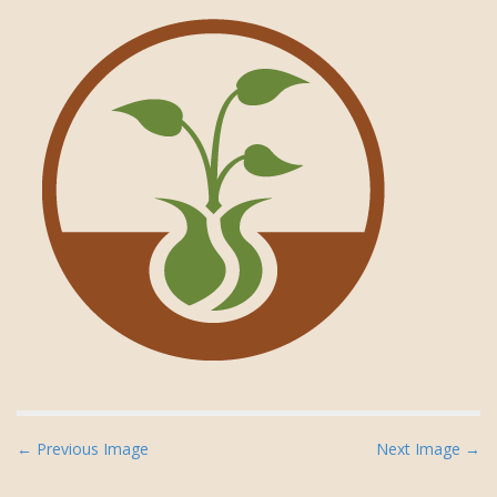
P
← Previous Image
Next Image →
o