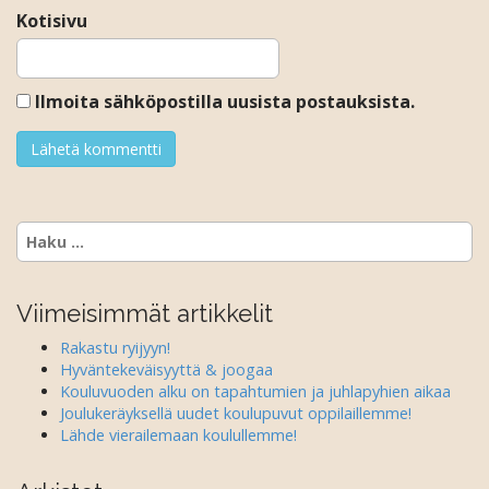
Kotisivu
Ilmoita sähköpostilla uusista postauksista.
Haku:
Viimeisimmät artikkelit
Rakastu ryijyyn!
Hyväntekeväisyyttä & joogaa
Kouluvuoden alku on tapahtumien ja juhlapyhien aikaa
Joulukeräyksellä uudet koulupuvut oppilaillemme!
Lähde vierailemaan koulullemme!