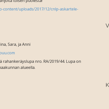
hjoita toisen puolesta!
p-content/uploads/2017/12/cnlp-askartele-
V
ina, Sara, ja Anni
ipuu.com
ämä rahankeräyslupa nro. RA/2019/44. Lupa on
aakunnan alueella.
K