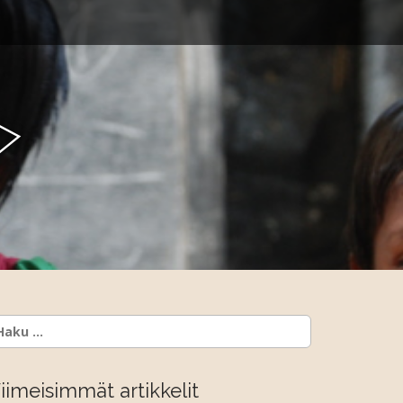
y
aku:
iimeisimmät artikkelit