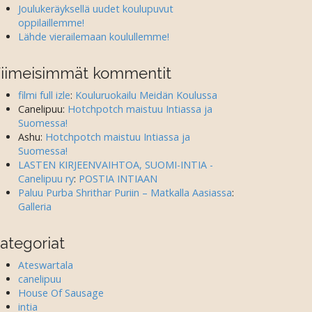
Joulukeräyksellä uudet koulupuvut
oppilaillemme!
Lähde vierailemaan koulullemme!
iimeisimmät kommentit
filmi full izle
:
Kouluruokailu Meidän Koulussa
Canelipuu
:
Hotchpotch maistuu Intiassa ja
Suomessa!
Ashu
:
Hotchpotch maistuu Intiassa ja
Suomessa!
LASTEN KIRJEENVAIHTOA, SUOMI-INTIA -
Canelipuu ry
:
POSTIA INTIAAN
Paluu Purba Shrithar Puriin – Matkalla Aasiassa
:
Galleria
ategoriat
Ateswartala
canelipuu
House Of Sausage
intia