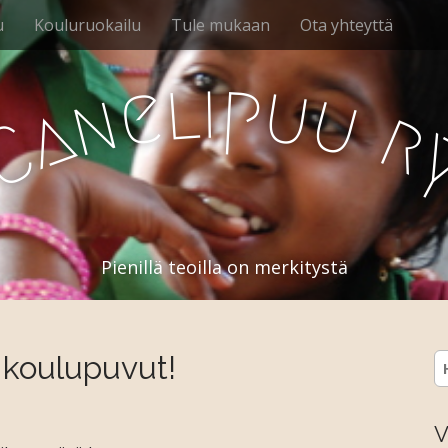
u
Kouluruokailu
Tule mukaan
Ota yhteyttä
l
i
p
u
e
u
n
a
r
C
Pienillä teoilla on merkitystä
 koulupuvut!
H
V