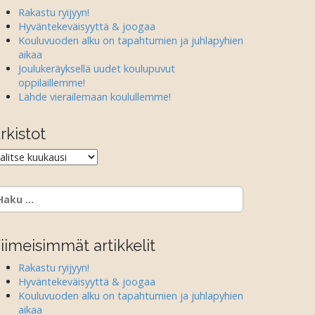
Rakastu ryijyyn!
Hyväntekeväisyyttä & joogaa
Kouluvuoden alku on tapahtumien ja juhlapyhien
aikaa
Joulukeräyksellä uudet koulupuvut
oppilaillemme!
Lähde vierailemaan koulullemme!
rkistot
rkistot
aku:
iimeisimmät artikkelit
Rakastu ryijyyn!
Hyväntekeväisyyttä & joogaa
Kouluvuoden alku on tapahtumien ja juhlapyhien
aikaa