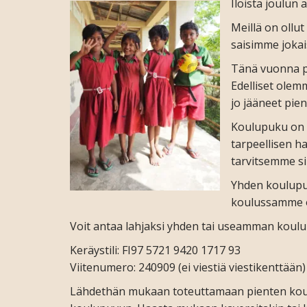
Iloista joulun 
Meillä on ollut
saisimme jokai
Tänä vuonna pi
Edelliset olem
jo jääneet pien
Koulupuku on t
tarpeellisen h
tarvitsemme si
Yhden koulupuv
koulussamme o
Voit antaa lahjaksi yhden tai useamman koulu
Keräystili: FI97 5721 9420 1717 93
Viitenumero: 240909 (ei viestiä viestikenttään)
Lähdethän mukaan toteuttamaan pienten koulul