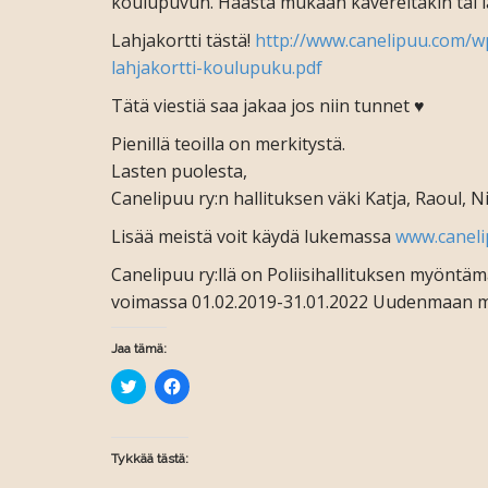
koulupuvun. Haasta mukaan kavereitakin tai la
Lahjakortti tästä!
http://www.canelipuu.com/w
lahjakortti-koulupuku.pdf
Tätä viestiä saa jakaa jos niin tunnet ♥
Pienillä teoilla on merkitystä.
Lasten puolesta,
Canelipuu ry:n hallituksen väki Katja, Raoul, Ni
Lisää meistä voit käydä lukemassa
www.canel
Canelipuu ry:llä on Poliisihallituksen myönt
voimassa 01.02.2019-31.01.2022 Uudenmaan m
Jaa tämä:
J
J
a
a
a
a
T
F
w
a
i
c
Tykkää tästä:
t
e
t
b