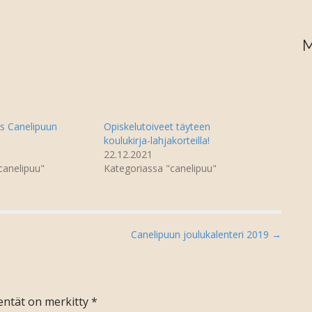
M
ys Canelipuun
Opiskelutoiveet täyteen
koulukirja-lahjakorteilla!
22.12.2021
canelipuu"
Kategoriassa "canelipuu"
Canelipuun joulukalenteri 2019 →
kentät on merkitty
*