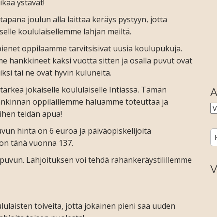
aikaa ystävät!
 tapana joulun alla laittaa keräys pystyyn, jotta
selle koululaisellemme lahjan meiltä.
enet oppilaamme tarvitsisivat uusia koulupukuja.
me hankkineet kaksi vuotta sitten ja osalla puvut ovat
iksi tai ne ovat hyvin kuluneita.
ärkeä jokaiselle koululaiselle Intiassa. Tämän
A
ankinnan oppilaillemme haluamme toteuttaa ja
A
ihen teidän apua!
un hinta on 6 euroa ja päiväopiskelijoita
H
n tänä vuonna 137.
puvun. Lahjoituksen voi tehdä rahankeräystilillemme
V
aisten toiveita, jotta jokainen pieni saa uuden