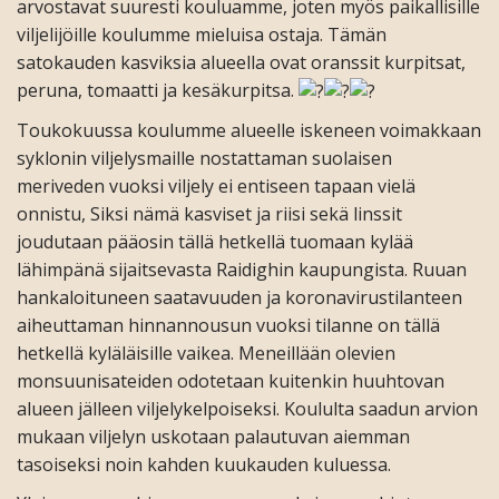
arvostavat suuresti kouluamme, joten myös paikallisille
viljelijöille koulumme mieluisa ostaja. Tämän
satokauden kasviksia alueella ovat oranssit kurpitsat,
peruna, tomaatti ja kesäkurpitsa.
Toukokuussa koulumme alueelle iskeneen voimakkaan
syklonin viljelysmaille nostattaman suolaisen
meriveden vuoksi viljely ei entiseen tapaan vielä
onnistu, Siksi nämä kasviset ja riisi sekä linssit
joudutaan pääosin tällä hetkellä tuomaan kylää
lähimpänä sijaitsevasta Raidighin kaupungista. Ruuan
hankaloituneen saatavuuden ja koronavirustilanteen
aiheuttaman hinnannousun vuoksi tilanne on tällä
hetkellä kyläläisille vaikea. Meneillään olevien
monsuunisateiden odotetaan kuitenkin huuhtovan
alueen jälleen viljelykelpoiseksi. Koululta saadun arvion
mukaan viljelyn uskotaan palautuvan aiemman
tasoiseksi noin kahden kuukauden kuluessa.