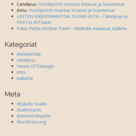
Canelipuu
:
Hotchpotch maistuu Intiassa ja Suomessa!
Ashu
:
Hotchpotch maistuu Intiassa ja Suomessa!
LASTEN KIRJEENVAIHTOA, SUOMI-INTIA - Canelipuu ry
:
POSTIA INTIAAN
Paluu Purba Shrithar Puriin – Matkalla Aasiassa
:
Galleria
Kategoriat
Ateswartala
canelipuu
House Of Sausage
intia
kalkutta
Meta
Kirjaudu sisään
Sisältösyöte
Kommenttisyöte
WordPress.org