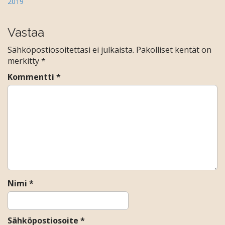
2019
o
s
t
Vastaa
n
Sähköpostiosoitettasi ei julkaista.
Pakolliset kentät on
a
merkitty
*
v
Kommentti
*
i
g
a
t
i
o
n
Nimi
*
Sähköpostiosoite
*