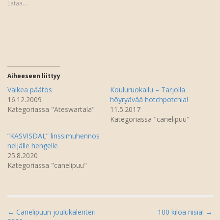
Lataa...
e
o
r
o
i
k
s
i
s
s
ä
s
(
a
A
(
v
A
a
v
u
a
t
u
Aiheeseen liittyy
u
t
u
u
Vaikea päätös
Kouluruokailu – Tarjolla
u
u
16.12.2009
höyryävää hotchpotchia!
u
u
d
u
Kategoriassa "Ateswartala"
11.5.2017
e
d
Kategoriassa "canelipuu"
s
e
s
s
a
s
”KASVISDAL” linssimuhennos
i
a
k
i
neljälle hengelle
k
k
25.8.2020
u
k
n
u
Kategoriassa "canelipuu"
a
n
s
a
s
s
a
s
)
a
)
P
← Canelipuun joulukalenteri
100 kiloa riisiä! →