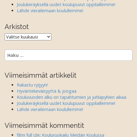
Joulukeräyksellä uudet koulupuvut oppilaillemme!
Lähde vierailemaan koulullemme!
Arkistot
Arkistot
Haku:
Viimeisimmät artikkelit
Rakastu ryijyyn!
Hyväntekeväisyyttä & joogaa
Kouluvuoden alku on tapahtumien ja juhlapyhien aikaa
Joulukeräyksellä uudet koulupuvut oppilaillemme!
Lähde vierailemaan koulullemme!
Viimeisimmät kommentit
filmi full izle
:
Kouluruokailu Meidän Koulussa