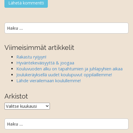
Haku:
Viimeisimmät artikkelit
Rakastu ryijyyn!
Hyväntekeväisyyttä & joogaa
Kouluvuoden alku on tapahtumien ja juhlapyhien aikaa
Joulukeräyksellä uudet koulupuvut oppilaillemme!
Lähde vierailemaan koulullemme!
Arkistot
Arkistot
Haku: