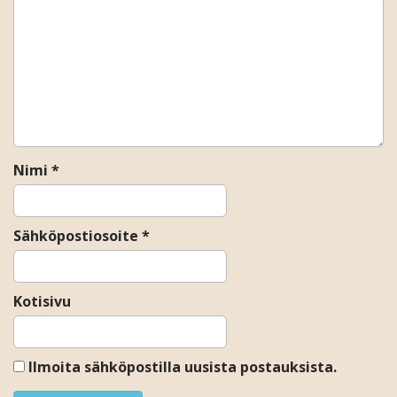
i
g
a
t
i
o
n
Nimi
*
Sähköpostiosoite
*
Kotisivu
Ilmoita sähköpostilla uusista postauksista.