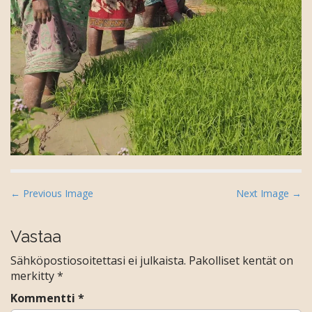
P
← Previous Image
Next Image →
o
s
Vastaa
t
Sähköpostiosoitettasi ei julkaista.
Pakolliset kentät on
n
merkitty
*
a
Kommentti
*
v