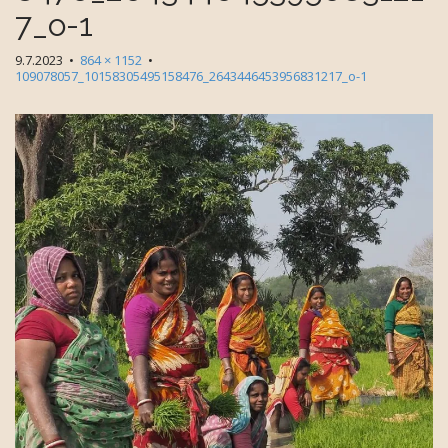
7_o-1
9.7.2023
•
864 × 1152
•
109078057_10158305495158476_2643446453956831217_o-1