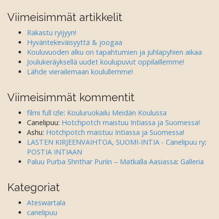
Viimeisimmät artikkelit
Rakastu ryijyyn!
Hyväntekeväisyyttä & joogaa
Kouluvuoden alku on tapahtumien ja juhlapyhien aikaa
Joulukeräyksellä uudet koulupuvut oppilaillemme!
Lähde vierailemaan koulullemme!
Viimeisimmät kommentit
filmi full izle
:
Kouluruokailu Meidän Koulussa
Canelipuu
:
Hotchpotch maistuu Intiassa ja Suomessa!
Ashu
:
Hotchpotch maistuu Intiassa ja Suomessa!
LASTEN KIRJEENVAIHTOA, SUOMI-INTIA - Canelipuu ry
:
POSTIA INTIAAN
Paluu Purba Shrithar Puriin – Matkalla Aasiassa
:
Galleria
Kategoriat
Ateswartala
canelipuu